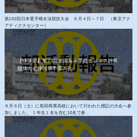
第102回日本選手権水泳競技大会 ６月４日～７日 （東京アク
アティクスセンター） ...
【珠算部】第73回全国高等学校ビジネス計算
競技大会静岡県予選大会
６月６日（土）に島田商業高校において行われた標記の大会へ参
加しました。 １年生１名を含む10名で参...