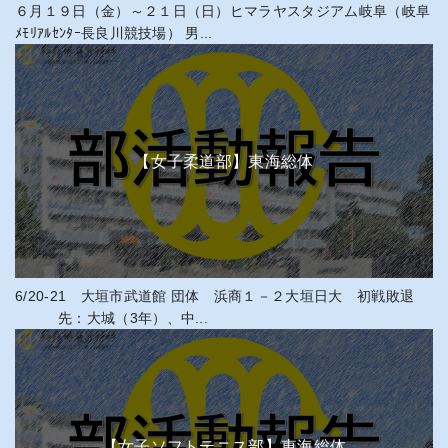
６月１９日（金）～２１日（日）ヒマラヤスタジアム岐阜（岐阜
ﾒﾓﾘｱﾙｾﾝﾀｰ長良川競技場） 男...
【女子柔道部】東海総体
6/20-21 大垣市武道館 団体 浜商１－２大垣日大 初戦敗退
先：大城（3年）、中...
【女子ソフトテニス部】東海総体