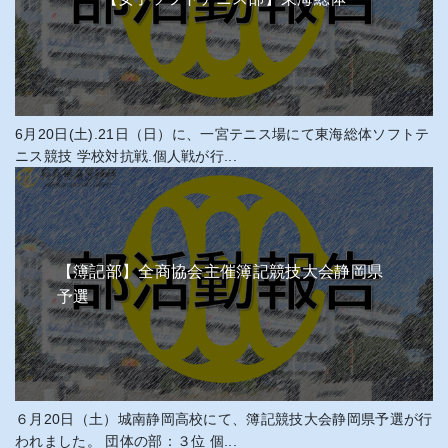
6月20日(土).21日（日）に、一宮テニス場にて東海総体ソフトテ
ニス競技 学校対抗戦.個人戦が行...
【簿記部】全商協会主催簿記競技大会静岡県
予選
６月20日（土）城南静岡高校にて、簿記競技大会静岡県予選が行
われました。 団体の部：３位 個...