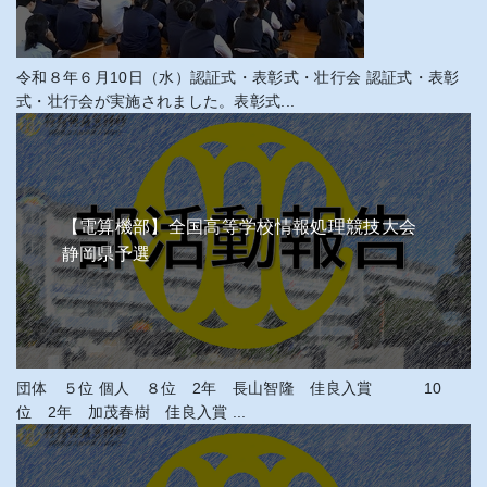
令和８年６月10日（水）認証式・表彰式・壮行会 認証式・表彰
式・壮行会が実施されました。表彰式...
【電算機部】全国高等学校情報処理競技大会
静岡県予選
団体 ５位 個人 ８位 2年 長山智隆 佳良入賞 10
位 2年 加茂春樹 佳良入賞 ...