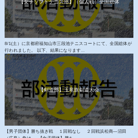
【女子ソフトテニス部】（個人戦）全国総体
8/1(土）に京都府福知山市三段池テニスコートにて、全国総体が
行われました。 以下、結果になります...
【剣道部】玉竜旗剣道大会
【男子団体】勝ち抜き戦 １回戦なし ２回戦浜松商―沼田