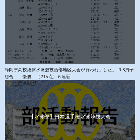
静岡県高校総体水泳競技西部地区大会が行われました。 Ｒ8男子
総合 優勝 （215点）６連覇 ...
【水泳部】日本選手権水泳競技大会