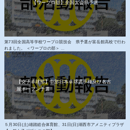
【ワープロ部】全国大会県予選
第73回全国高等学校ワープロ競技会 県予選が富岳館高校で行わ
れました。 ＜ワープロの部＞ ...
【女子卓球部】中部日本卓球選手権及び名古
屋オープン予選
５月30日(土)雄踏総合体育館、31日(日)湖西市アメニティプラザ