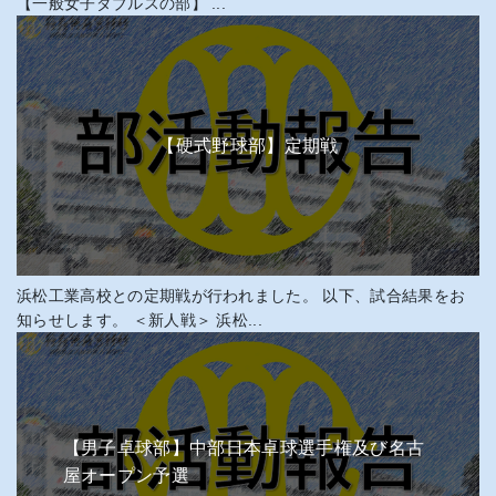
【一般女子ダブルスの部】 ...
【硬式野球部】定期戦
浜松工業高校との定期戦が行われました。 以下、試合結果をお
知らせします。 ＜新人戦＞ 浜松...
【男子卓球部】中部日本卓球選手権及び名古
屋オープン予選