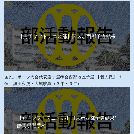
【男子ソフトテニス部】国スポ西部予選結果
国民スポーツ大会代表選手選考会西部地区予選 【個人戦】 １
位 渥美和虎・大城駿真（３年・３年） ...
【女子ソフトテニス部】国スポ西部予選結果/
静岡県選手権