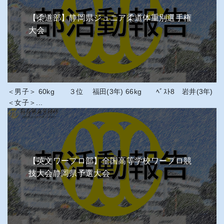
【柔道部】静岡県ジュニア柔道体重別選手権
大会
＜男子＞ 60kg ３位 福田(3年) 66kg ﾍﾞｽﾄ8 岩井(3年)
＜女子＞...
【英文ワープロ部】全国高等学校ワープロ競
技大会静岡県予選大会