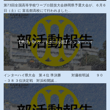
第73回全国高等学校ワープロ競技大会静岡県予選大会が、６月６
日（土）に 富岳館高校にて行われました...
【男子バスケットボール部】インターハイ
インターハイ県大会 第４位 準決勝 対藤枝明誠 ９０
－３８ ３位決定戦 対浜松開誠...