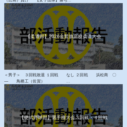
（広島）負け 【女子団体】勝ち...
【柔道部】2026金鷲旗高校柔道大会
＜男子＞ ３回戦敗退 １回戦 なし ２回戦 浜松商 〇
― 鳥栖工（佐賀） ...
【硬式野球部】選手権大会３回戦・４回戦