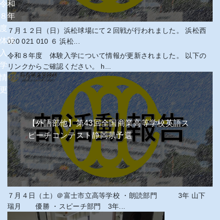
令和
８年
度
７月１２日（日）浜松球場にて２回戦が行われました。 浜松西
体験
020 021 010 ６ 浜松...
入
令和８年度 体験入学について情報が更新されました。 以下の
学
リンクからご確認ください。 h...
情報
更新
【外語部他】第43回全国商業高等学校英語ス
ピーチコンテスト静岡県予選
７月４日（土）＠富士市立高等学校 ・朗読部門 3年 山下
瑞月 優勝 ・スピーチ部門 3年...