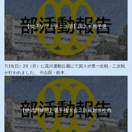
【女子ソフトテニス部】国スポ県予選
7/19(日）20（月）に花川運動公園にて国スポ県一次戦・二次戦
が行われました。 ※山田・鈴木...
【硬式野球部】選手権大会２回戦対浜松西