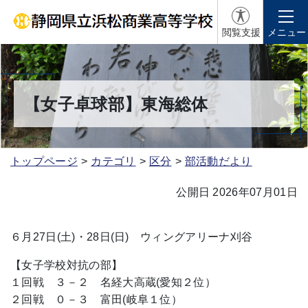
閲覧支援
メニュー
【女子卓球部】東海総体
トップページ
カテゴリ
区分
部活動だより
公開日 2026年07月01日
６月27日(土)・28日(日) ウィングアリーナ刈谷
【女子学校対抗の部】
１回戦 ３－２ 名経大高蔵(愛知２位）
２回戦 ０－３ 富田(岐阜１位）