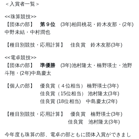
＜入賞者一覧＞
<<珠算競技>>
【団体の部】
第９位
(3年)柏田桃花・鈴木友那・(2年)
中野未結・中村潤也
【種目別競技・応用計算】 佳良賞 鈴木友那(3年)
<<電卓競技>>
【団体の部】
準優勝
(3年)池村隆太・楠野瑛士・池野
斗翔・(2年)中島慶太
【個人の部】 優良賞（４位相当） 楠野瑛士(3年)
佳良賞（15位相当） 池村隆太(3年)
佳良賞 (18位相当) 中島慶太(2年)
【種目別競技・応用計算】 優良賞 楠野瑛士(3年)
佳良賞 池村隆太(3年)
今年度も珠算の部、電卓の部ともに団体入賞ができまし