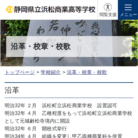
閲覧支援
メニュー
沿革・校章・校歌
トップページ
学校紹介
沿革・校章・校歌
沿革
明治32年 ２月 浜松町立浜松商業学校 設置認可
明治32年 ４月 乙種程度をもって浜松町立浜松商業学校
として元城齢松寺境内に開設
明治32年 ６月 開校式挙行
明治34年 ４月 組織を変更し甲乙両種商業科を併置