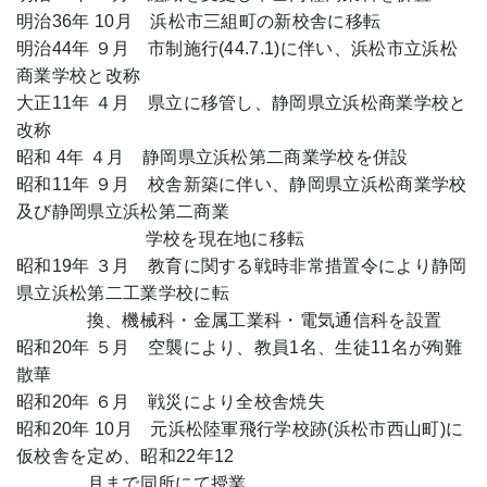
明治36年 10月 浜松市三組町の新校舎に移転
明治44年 ９月 市制施行(44.7.1)に伴い、浜松市立浜松
商業学校と改称
大正11年 ４月 県立に移管し、静岡県立浜松商業学校と
改称
昭和 4年 ４月 静岡県立浜松第二商業学校を併設
昭和11年 ９月 校舎新築に伴い、静岡県立浜松商業学校
及び静岡県立浜松第二商業
学校を現在地に移転
昭和19年 ３月 教育に関する戦時非常措置令により静岡
県立浜松第二工業学校に転
換、機械科・金属工業科・電気通信科を設置
昭和20年 ５月 空襲により、教員1名、生徒11名が殉難
散華
昭和20年 ６月 戦災により全校舎焼失
昭和20年 10月 元浜松陸軍飛行学校跡(浜松市西山町)に
仮校舎を定め、昭和22年12
月まで同所にて授業