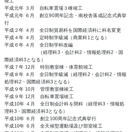
竣工
平成元年 ３月 自転車置場３棟竣工
平成元年 ６月 創立90周年記念・南校舎落成記念式典挙
行
平成２年 ４月 全日制貿易科を国際経済科に科名変更
平成４年 ４月 定時制学級減（商業科1となる）
平成６年 ４月 全日制学科改編
（経理科3・会計科2・情報処理科2・国
際経済科3となる）
平成７年 12月 特別教室棟・体育館竣工
平成８年 ４月 全日制学級減（経理科2・会計科2・情報
処理科2・国際経済科3となる）
平成９年 10月 管理教室棟竣工
平成９年 12月 自転車置場竣工
平成10年 ４月 全日制会計科を閉科（経理科3・情報処
理科3・国際経済科3となる）
平成10年 ６月 創立100周年記念式典挙行
平成10年 ６月 全天候型運動場及び部室竣工