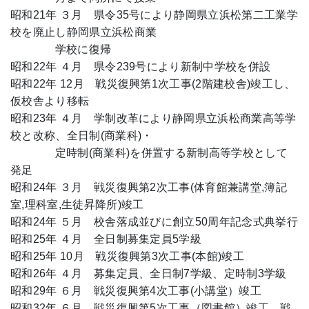
昭和21年 ３月 県令35号により静岡県立浜松第二工業学
校を廃止し静岡県立浜松商業
学校に復帰
昭和22年 ４月 県令239号により新制中学校を併設
昭和22年 12月 戦災復興第1次工事(2階建校舎)竣工し、
仮校舎より移転
昭和23年 ４月 学制改革により静岡県立浜松商業高等学
校と改称、全日制(商業科)・
定時制(商業科)を併置する新制高等学校として
発足
昭和24年 ３月 戦災復興第2次工事(体育館兼講堂,簿記
室,理科室,生徒昇降所)竣工
昭和24年 ５月 校舎落成並びに創立50周年記念式典挙行
昭和25年 ４月 全日制募集定員5学級
昭和25年 10月 戦災復興第3次工事(本館)竣工
昭和26年 ４月 募集定員、全日制7学級、定時制3学級
昭和29年 ６月 戦災復興第4次工事(小講堂）竣工
昭和32年 ６月 戦災復興第5次工事（図書館）竣工、戦