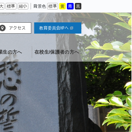
大
標準
縮小
背景色
標準
黄
青
黒
アクセス
教育委員会HPへ
業生の方へ
在校生/保護者の方へ