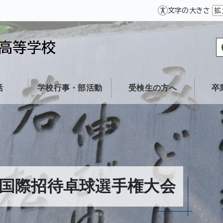
文字の大きさ
拡
活
学校行事・部活動
受検生の方へ
卒
国際招待卓球選手権大会