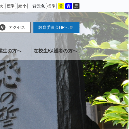
大
標準
縮小
背景色
標準
黄
青
黒
アクセス
教育委員会HPへ
業生の方へ
在校生/保護者の方へ