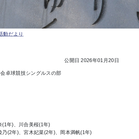
活動だより
公開日 2026年01月20日
大会卓球競技シングルスの部
(1年)、川合美桜(1年)
乃(2年)、宮木妃菜(2年)、岡本満帆(1年)