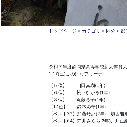
トップページ
カテゴリ
区分
部
令和７年度静岡県高等学校新人体育
1/17(土)このはなアリーナ
【５位】 山田真瑚(1年)
【６位】 松下ひかる(1年)
【８位】 近藤る子(1年)
【14位】 鈴木彩華(1年)
【ベスト32】加藤玲那(2年)、加古若奈
【ベスト64】穴井さくら(2年)、片山綾