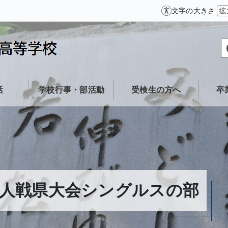
文字の大きさ
拡
活
学校行事・部活動
受検生の方へ
卒
人戦県大会シングルスの部