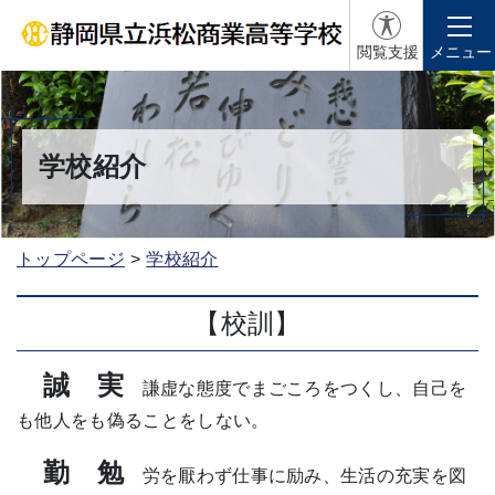
閲覧支援
メニュー
学校紹介
トップページ
学校紹介
【校訓】
誠 実
謙虚な態度でまごころをつくし、自己を
も他人をも偽ることをしない。
勤 勉
労を厭わず仕事に励み、生活の充実を図