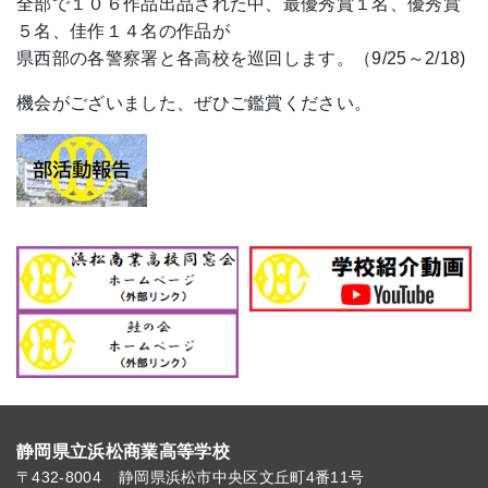
全部で１０６作品出品された中、最優秀賞１名、優秀賞
５名、佳作１４名の作品が
県西部の各警察署と各高校を巡回します。（9/25～2/18)
機会がございました、ぜひご鑑賞ください。
静岡県立浜松商業高等学校
〒432-8004
静岡県浜松市中央区文丘町4番11号