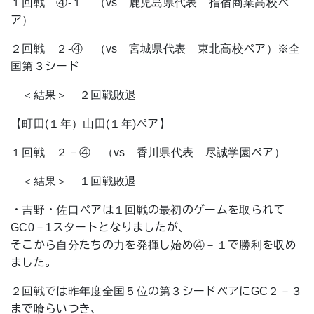
１回戦 ④-１ （vs 鹿児島県代表 指宿商業高校ペ
ア）
２回戦 ２-④ （vs 宮城県代表 東北高校ペア）※全
国第３シード
＜結果＞ ２回戦敗退
【町田(１年）山田(１年)ペア】
１回戦 ２－④ （vs 香川県代表 尽誠学園ペア）
＜結果＞ １回戦敗退
・吉野・佐口ペアは１回戦の最初のゲームを取られて
GC0－1スタートとなりましたが、
そこから自分たちの力を発揮し始め④－１で勝利を収め
ました。
２回戦では昨年度全国５位の第３シードペアにGC２－３
まで喰らいつき、