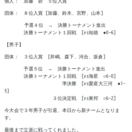
個人： 加藤 碧 ５位入賞
団体： ８位入賞 [加藤、鈴木、宮野、山本]
予選４位 → 決勝トーナメント進出
決勝トーナメント１回戦 [vs知徳 ●0-6]
【男子】
団体： ３位入賞 [井嶋、森下、河合、坂倉]
予選５位 → 決勝トーナメント進出
決勝トーナメント１回戦 [vs海星 ○6-0]
準決勝 [vs愛産大三河 ●1-
5]
３位決定戦 [vs東邦 ○6-2]
今大会で３年男子が引退、本日から新チームとなりま
す。
最後まで立派に戦ってくれました。