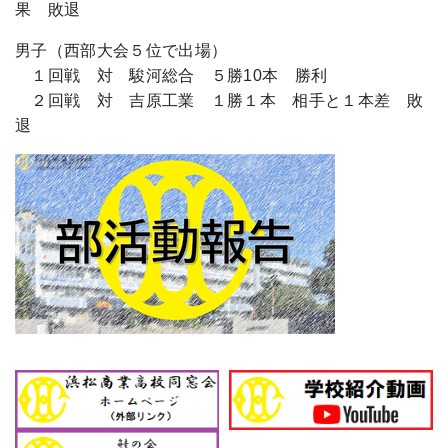
果 敗退
男子（西部大会５位で出場）
１回戦 対 駿河総合 ５勝10本 勝利
２回戦 対 吉原工業 １勝１本 相手と１本差 敗
退