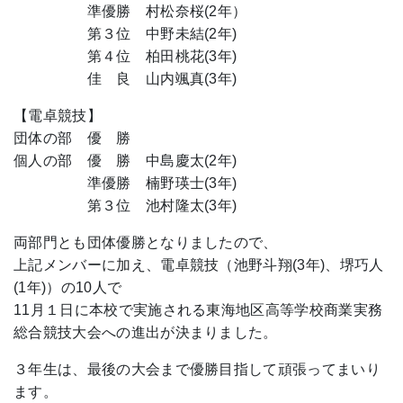
準優勝 村松奈桜(2年）
第３位 中野未結(2年)
第４位 柏田桃花(3年)
佳 良 山内颯真(3年)
【電卓競技】
団体の部 優 勝
個人の部 優 勝 中島慶太(2年)
準優勝 楠野瑛士(3年)
第３位 池村隆太(3年)
両部門とも団体優勝となりましたので、
上記メンバーに加え、電卓競技（池野斗翔(3年)、堺巧人
(1年)）の10人で
11月１日に本校で実施される東海地区高等学校商業実務
総合競技大会への進出が決まりました。
３年生は、最後の大会まで優勝目指して頑張ってまいり
ます。