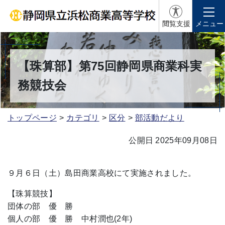
閲覧支援
メニュー
【珠算部】第75回静岡県商業科実
務競技会
トップページ
カテゴリ
区分
部活動だより
公開日 2025年09月08日
９月６日（土）島田商業高校にて実施されました。
【珠算競技】
団体の部 優 勝
個人の部 優 勝 中村潤也(2年)