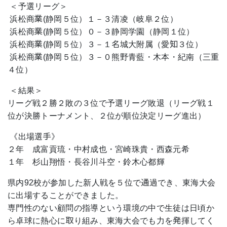
＜予選リーグ＞
浜松商業(静岡５位）１－３清凌（岐阜２位）
浜松商業(静岡５位）０－３静岡学園（静岡１位）
浜松商業(静岡５位）３－１名城大附属（愛知３位）
浜松商業(静岡５位）３－０熊野青藍・木本・紀南（三重
４位）
＜結果＞
リーグ戦２勝２敗の３位で予選リーグ敗退（リーグ戦１
位が決勝トーナメント、２位が順位決定リーグ進出）
《出場選手》
２年 成富貢琉・中村成也・宮崎珠貴・西森元希
１年 杉山翔悟・長谷川斗空・鈴木心都輝
県内92校が参加した新人戦を５位で通過でき、東海大会
に出場することができました。
専門性のない顧問の指導という環境の中で生徒は日頃か
ら卓球に熱心に取り組み、東海大会でも力を発揮してく