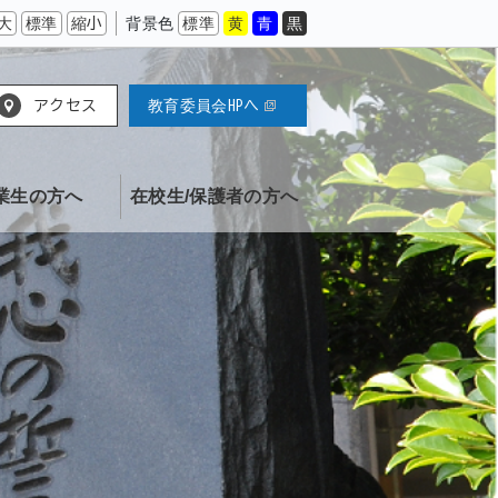
大
標準
縮小
背景色
標準
黄
青
黒
アクセス
教育委員会HPへ
業生の方へ
在校生/保護者の方へ