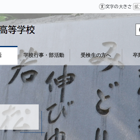
文字の大きさ
拡
活
学校行事・部活動
受検生の方へ
卒