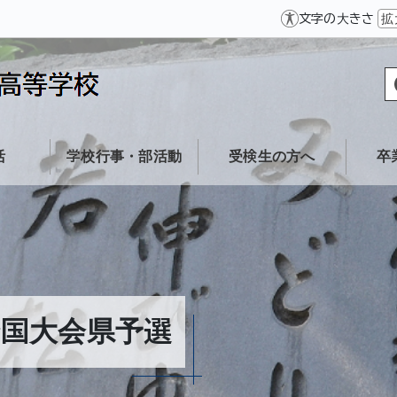
文字の大きさ
拡
活
学校行事・部活動
受検生の方へ
卒
国大会県予選