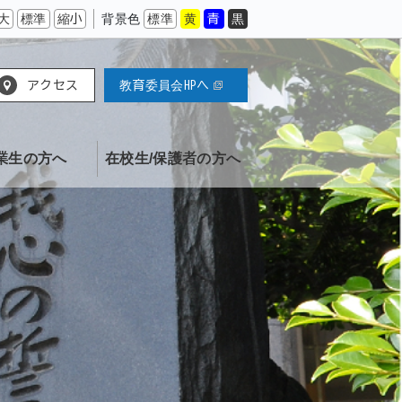
大
標準
縮小
背景色
標準
黄
青
黒
アクセス
教育委員会HPへ
業生の方へ
在校生/保護者の方へ