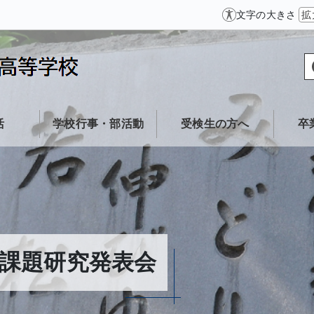
文字の大きさ
拡
活
学校行事・部活動
受検生の方へ
卒
課題研究発表会