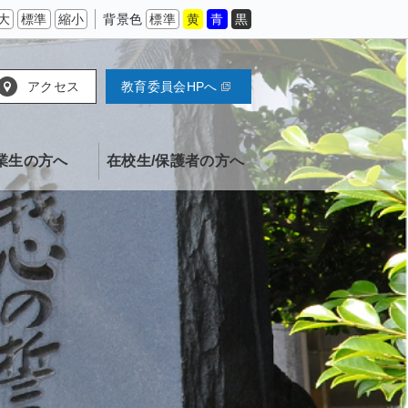
大
標準
縮小
背景色
標準
黄
青
黒
アクセス
教育委員会HPへ
業生の方へ
在校生/保護者の方へ