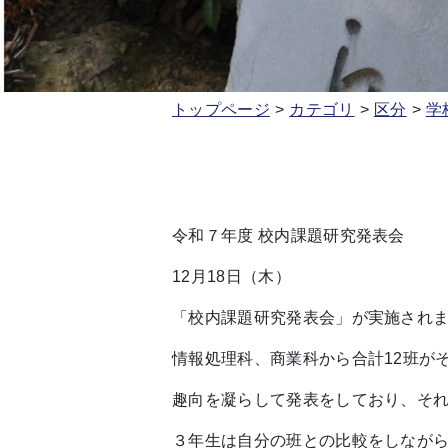
トップページ
カテゴリ
区分
学
令和７年度 校内課題研究発表会
12月18日（木）
「校内課題研究発表会」が実施され
情報処理科、商業科から合計12班が
趣向を凝らして発表をしており、そ
３年生は自分の班との比較をしなが