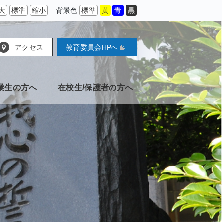
大
標準
縮小
背景色
標準
黄
青
黒
アクセス
教育委員会HPへ
業生の方へ
在校生/保護者の方へ