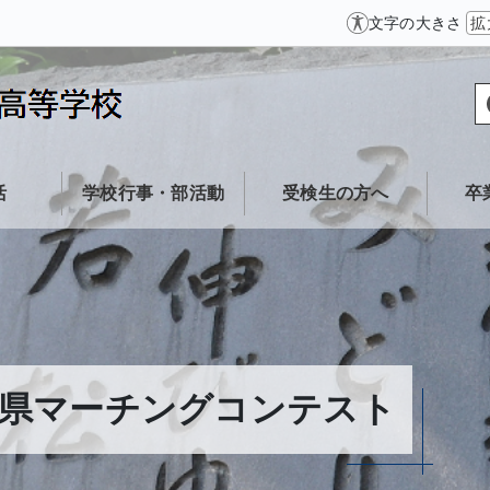
文字の大きさ
拡
活
学校行事・部活動
受検生の方へ
卒
岡県マーチングコンテスト