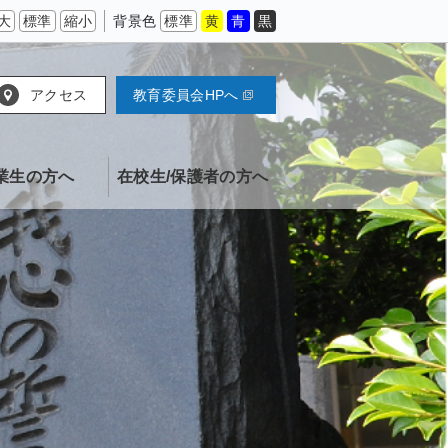
大
標準
縮小
背景色
標準
黄
青
黒
アクセス
教育委員会HPへ
業生の方へ
在校生/保護者の方へ