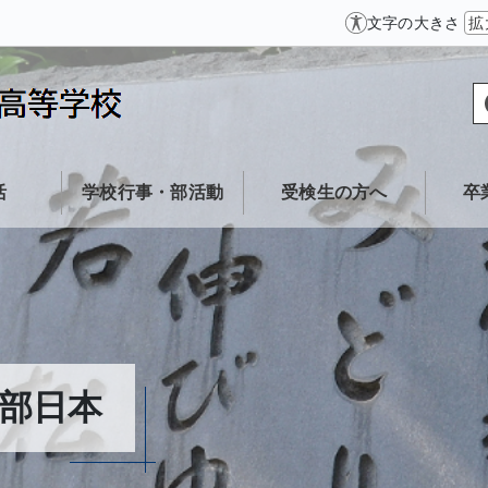
文字の大きさ
拡
活
学校行事・部活動
受検生の方へ
卒
部日本