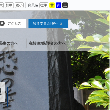
大
標準
縮小
背景色
標準
黄
青
黒
アクセス
教育委員会HPへ
業生の方へ
在校生/保護者の方へ
選