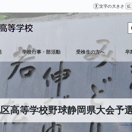
文字の大きさ
拡
活
学校行事・部活動
受検生の方へ
卒
地区高等学校野球静岡県大会予