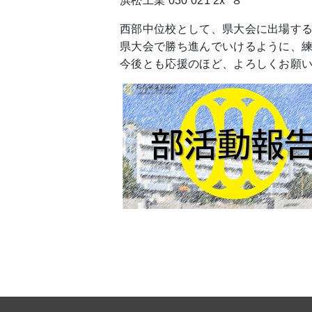
浜松工業 030 021 2x ８
西部中位校として、県大会に出場す
県大会で勝ち進んでいけるように、
今後とも応援のほど、よろしくお願