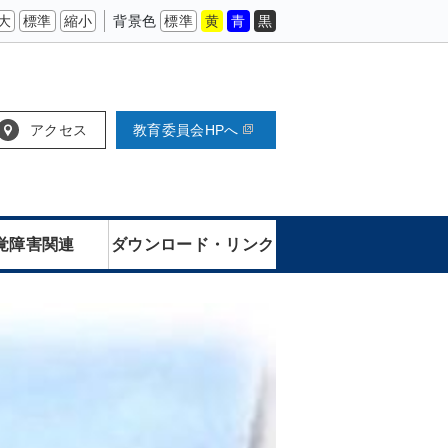
大
標準
縮小
背景色
標準
黄
青
黒
アクセス
教育委員会HPへ
覚障害関連
ダウンロード・リンク