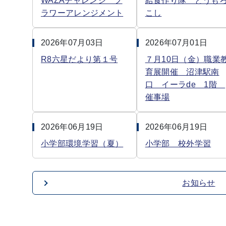
WAZAチャレンジ フ
給食作り隊 とうも
ラワーアレンジメント
こし
2026年07月03日
2026年07月01日
R8六星だより第１号
７月10日（金）職業
育展開催 沼津駅南
口 イーラde 1階
催事場
2026年06月19日
2026年06月19日
小学部環境学習（夏）
小学部 校外学習
お知らせ