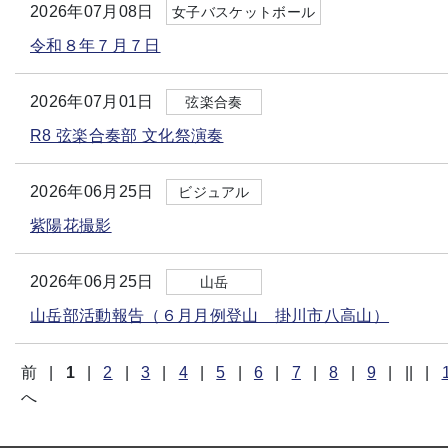
2026年07月08日
女子バスケットボール
令和８年７月７日
2026年07月01日
弦楽合奏
R8 弦楽合奏部 文化祭演奏
2026年06月25日
ビジュアル
紫陽花撮影
2026年06月25日
山岳
山岳部活動報告（６月月例登山 掛川市八高山）
前
|
1
|
2
|
3
|
4
|
5
|
6
|
7
|
8
|
9
|
||
|
へ