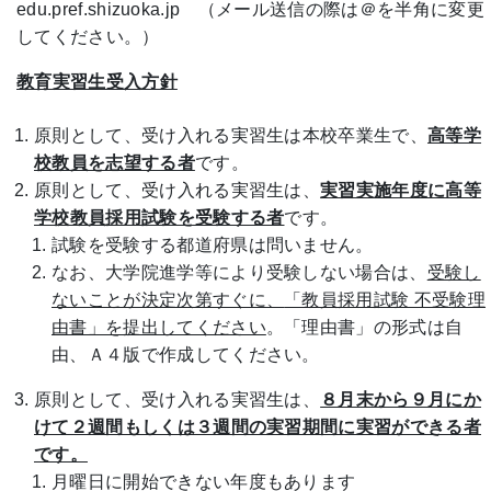
edu.pref.shizuoka.jp （メール送信の際は＠を半角に変更
してください。）
教育実習生受入方針
原則として、受け入れる実習生は本校卒業生で、
高等学
校教員を志望する者
です。
原則として、受け入れる実習生は、
実習実施年度に高等
学校教員採用試験を受験する者
です。
試験を受験する都道府県は問いません。
なお、大学院進学等により受験しない場合は、
受験し
ないことが決定次第すぐに、
「教員採用試験 不受験理
由書」を提出してください
。「理由書」の形式は自
由、Ａ４版で作成してください。
原則として、受け入れる実習生は、
８月末から９月にか
けて２週間もしくは３週間の実習期間に実習ができる者
です。
月曜日に開始できない年度もあります