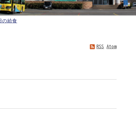
日の給食
RSS
Atom