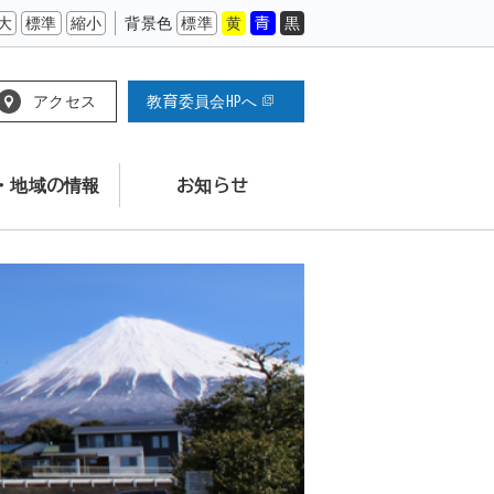
大
標準
縮小
背景色
標準
黄
青
黒
アクセス
教育委員会HPへ
・地域の情報
お知らせ