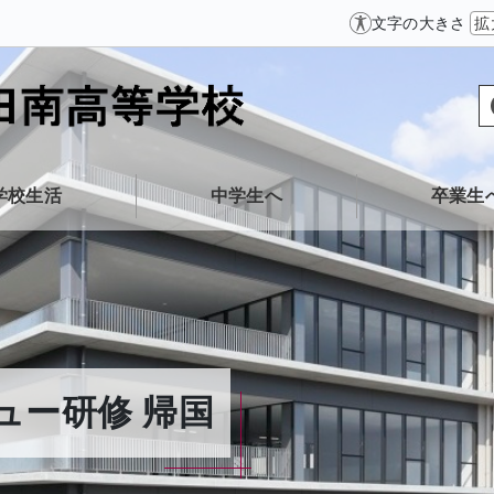
文字の大きさ
拡
学校生活
中学生へ
卒業生
ュー研修 帰国