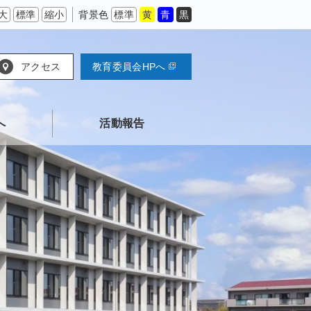
大
標準
縮小
背景色
標準
黄
青
黒
アクセス
教育委員会HPへ
へ
活動報告