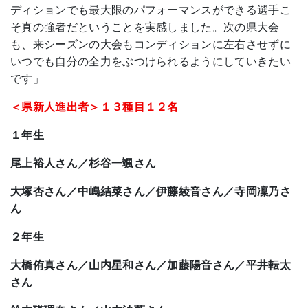
ディションでも最大限のパフォーマンスができる選手こ
そ真の強者だということを実感しました。次の県大会
も、来シーズンの大会もコンディションに左右させずに
いつでも自分の全力をぶつけられるようにしていきたい
です」
＜県新人進出者＞１３種目１２名
１年生
尾上裕人さん／杉谷一颯さん
大塚杏さん／中嶋結菜さん／伊藤綾音さん／寺岡凜乃さ
ん
２年生
大橋侑真さん／山内星和さん／加藤陽音さん／平井転太
さん