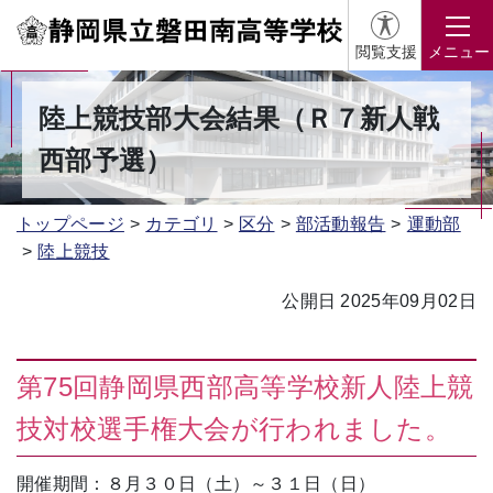
閲覧支援
メニュー
陸上競技部大会結果（Ｒ７新人戦
西部予選）
トップページ
カテゴリ
区分
部活動報告
運動部
陸上競技
公開日 2025年09月02日
第75回静岡県西部高等学校新人陸上競
技対校選手権大会が行われました。
開催期間：８月３０日（土）～３１日（日）