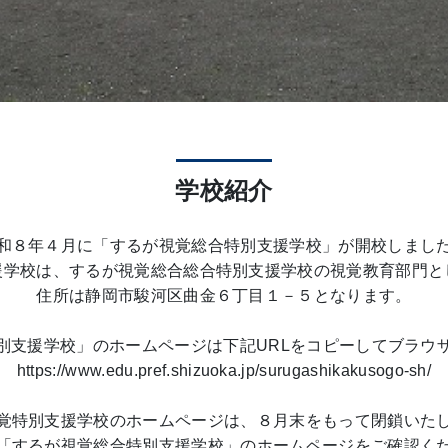
学校紹介
和８年４月に「するが視覚総合特別支援学校」が開校しまし
援学校は、するが視覚総合総合特別支援学校の視覚教育部門と
住所は静岡市駿河区曲金６丁目１－５となります。
別支援学校」のホームページは下記URLをコピーしてブラウ
https://www.edu.pref.shizuoka.jp/surugashikakusogo-sh/
覚特別支援学校のホームページは、８月末をもって閉鎖いた
「するが視覚総合特別支援学校」のホームページをご確認く