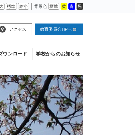
大
標準
縮小
背景色
標準
黄
青
黒
アクセス
教育委員会HPへ
ダウンロード
学校からのお知らせ