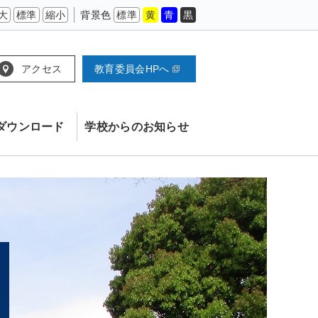
大
標準
縮小
背景色
標準
黄
青
黒
アクセス
教育委員会HPへ
ダウンロード
学校からのお知らせ