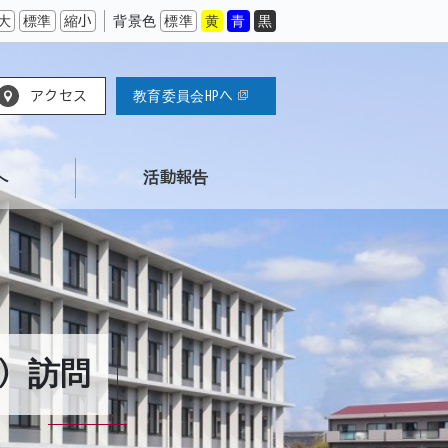
大
標準
縮小
背景色
標準
黄
青
黒
アクセス
教育委員会HPへ
へ
活動報告
C）訪問