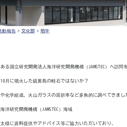
活動報告
文化部
地学
にある国立研究開発法人海洋研究開発機構（JAMSTEC）へ訪問
10月に噴火した硫黄島の軽石ではないか？
成や化学組成、火山ガラスの屈折率など多角的に調べてきまし
洋研究開発機構（JAMSTEC）海域
健太様に資料提供やアドバイス等ご協力いただいており、