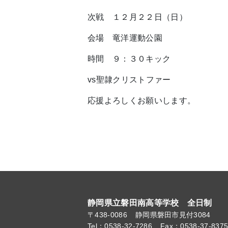
次戦 １２月２２日（日）
会場 竜洋運動公園
時間 ９：３０キック
vs聖隷クリストファー
応援よろしくお願いします。
静岡県立磐田南高等学校 全日制
〒438-0086
静岡県磐田市見付3084
Tel：0538-32-7286
Fax：0538-37-837