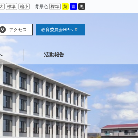
大
標準
縮小
背景色
標準
黄
青
黒
アクセス
教育委員会HPへ
へ
活動報告