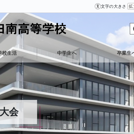
文字の大きさ
拡
学校生活
中学生へ
卒業生
大会