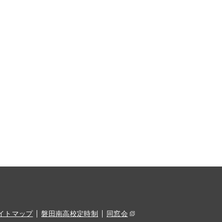
イトマップ
磐田南高校定時制
同窓会