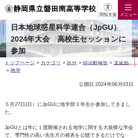
閲覧支援
メニュー
日本地球惑星科学連合（JpGU）
2024年大会 高校生セッションに
参加
トップページ
カテゴリ
区分
部活動報告
文化部
地学
公開日 2024年06月03日
５月27日(日）にJpGUに地学部３年生が参加してきまし
た。
JpGUとは年に１度開催される地学に関する大規模な学会
で、専門性の高い先生方の発表を公聴できるだけでな