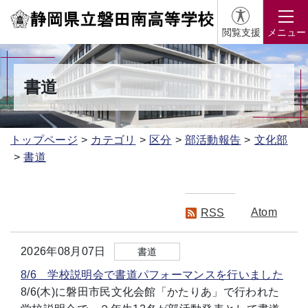
閲覧支援
メニュー
書道
トップページ
カテゴリ
区分
部活動報告
文化部
書道
Atom
RSS
2026年08月07日
書道
8/6 学校説明会で書道パフォーマンスを行いました
8/6(木)に磐田市民文化会館「かたりあ」で行われた