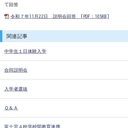
て回答
令和７年11月22日 説明会回答 [PDF：105KB]
関連記事
中学生１日体験入学
合同説明会
入学者選抜
Ｑ＆Ａ
富士宮４校学校間教育連携