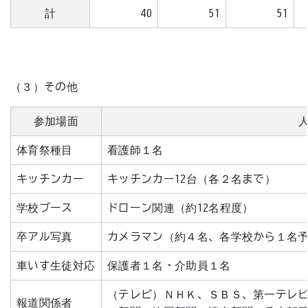
計
40
51
51
（３）その他
参加場面
体育祭種目
看護師１名
キッチンカー
キッチンカー12台（各２名まで）
学校ブース
ドローン関連（約12名程度）
卒アル写真
カメラマン（約４名、各学校から１名
車いす生徒対応
保護者１名・介助員１名
（テレビ）ＮＨＫ、ＳＢＳ、第一テレ
報道関係者