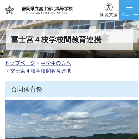
閲覧支援
メニュー
富士宮４校学校間教育連携
トップページ
中学生の方へ
富士宮４校学校間教育連携
合同体育祭