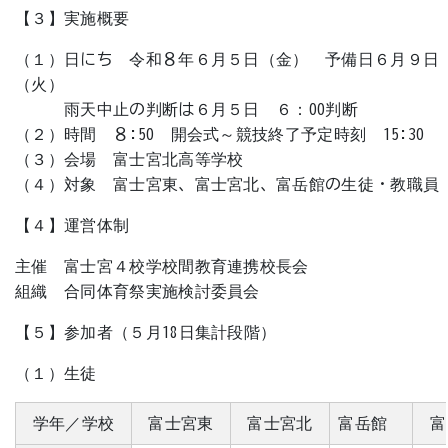
【３】実施概要
（１）日にち 令和８年６月５日（金） 予備日６月９日
（火）
雨天中止の判断は６月５日 ６：00判断
（２）時間 ８:50 開会式～競技終了予定時刻 15:30
（３）会場 富士宮北高等学校
（４）対象 富士宮東、富士宮北、富岳館の生徒・教職員
【４】運営体制
主催 富士宮４校学校間教育連携校長会
組織 合同体育祭実施検討委員会
【５】参加者（５月18日集計段階）
（１）生徒
学年／学校
富士宮東
富士宮北
富岳館
富