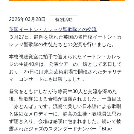
2026年03月28日
特別活動
英国イートン・カレッジ聖歌隊との交流
３月27日、静岡を訪れた英国の名門校イートン・カ
レッジ聖歌隊の生徒たちとの交流を行いました。
本校視聴覚室に拍手で迎えられたイートン・カレッ
ジの生徒40名は、公演ツアーの一環として来日して
おり、25日には東京芸術劇場で開催されたチャリテ
ィーコンサートにも出演しました。
昼食をともにしながら静高生30人と交流を深めた
後、聖歌隊による合唱が披露されました。一曲目は
「赤とんぼ」です。流暢で美しい日本語による歌唱
と繊細なメロディーに、静高の生徒・教職員は思わ
ず聴き入り、会場は感嘆に包まれました。続いて披
露されたジャズのスタンダードナンバー「Blue