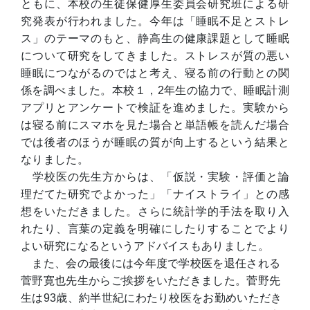
ともに、本校の生徒保健厚生委員会研究班による研
究発表が行われました。今年は「睡眠不足とストレ
ス」のテーマのもと、静高生の健康課題として睡眠
について研究をしてきました。ストレスが質の悪い
睡眠につながるのではと考え、寝る前の行動との関
係を調べました。本校１，2年生の協力で、睡眠計測
アプリとアンケートで検証を進めました。実験から
は寝る前にスマホを見た場合と単語帳を読んだ場合
では後者のほうが睡眠の質が向上するという結果と
なりました。
学校医の先生方からは、「仮説・実験・評価と論
理だてた研究でよかった」「ナイストライ」との感
想をいただきました。さらに統計学的手法を取り入
れたり、言葉の定義を明確にしたりすることでより
よい研究になるというアドバイスもありました。
また、会の最後には今年度で学校医を退任される
菅野寛也先生からご挨拶をいただきました。菅野先
生は93歳、約半世紀にわたり校医をお勤めいただき