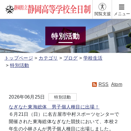
閲覧支援
メニュー
特別活動
トップページ
カテゴリ
ブログ
学校生活
特別活動
RSS
Atom
2026年06月25日
特別活動
なぎなた東海総体 男子個人種目に出場！
６月21日（日）に名古屋市中村スポーツセンターで
開催された東海総体なぎなた競技において、本校２
年生の小林さんが男子個人種目に出場しました。