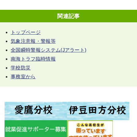
関連記事
トップページ
気象注意報・警報等
全国瞬時警報システム(Jアラート)
南海トラフ臨時情報
学校防災
事務室から