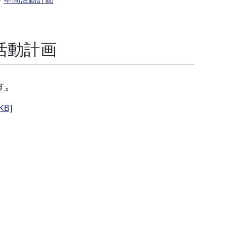
活動計画
す。
B]