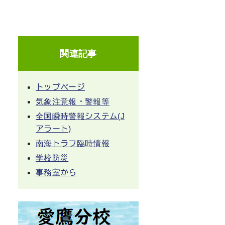
関連記事
トップページ
気象注意報・警報等
全国瞬時警報システム(J
アラート)
南海トラフ臨時情報
学校防災
事務室から