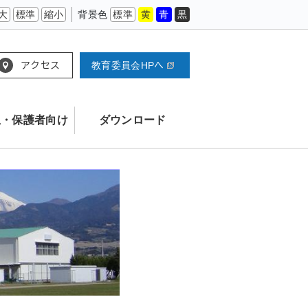
大
標準
縮小
背景色
標準
黄
青
黒
アクセス
教育委員会HPへ
生・保護者向け
ダウンロード