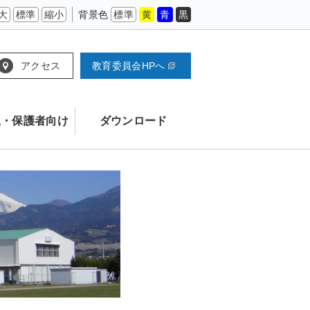
大
標準
縮小
背景色
標準
黄
青
黒
アクセス
教育委員会HPへ
生・保護者向け
ダウンロード