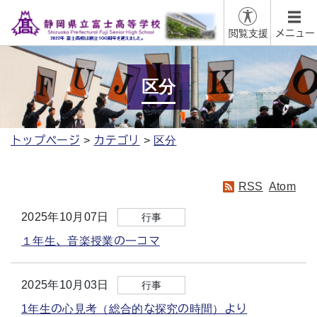
閲覧支援
メニュー
区分
トップページ
カテゴリ
区分
RSS
Atom
2025年10月07日
行事
１年生、音楽授業の一コマ
2025年10月03日
行事
1年生の心見考（総合的な探究の時間）より