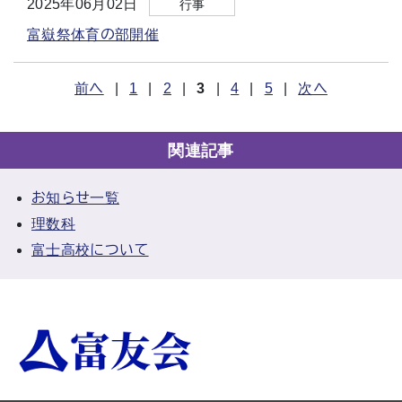
2025年06月02日
行事
富嶽祭体育の部開催
前へ
|
1
|
2
|
3
|
4
|
5
|
次へ
関連記事
お知らせ一覧
理数科
富士高校について