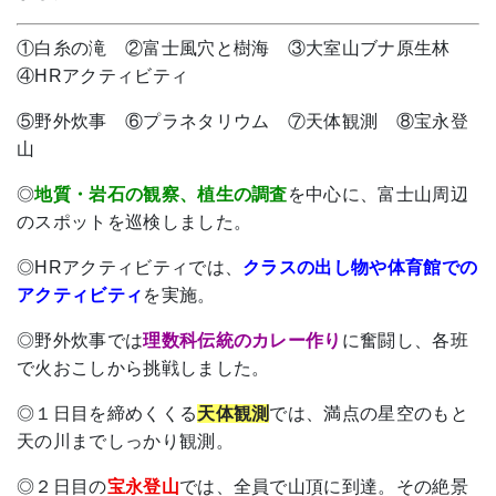
①白糸の滝 ②富士風穴と樹海 ③大室山ブナ原生林
④HRアクティビティ
⑤野外炊事 ⑥プラネタリウム ⑦天体観測 ⑧宝永登
山
◎
地質・岩石の観察、植生の調査
を中心に、富士山周辺
のスポットを巡検しました。
◎HRアクティビティでは、
クラスの出し物や体育館での
アクティビティ
を実施。
◎野外炊事では
理数科伝統のカレー作り
に奮闘し、各班
で火おこしから挑戦しました
。
◎１日目を締めくくる
天体観測
では、満点の星空のもと
天の川までしっかり観測。
◎２日目の
宝永登山
では、全員で山頂に到達。その絶景