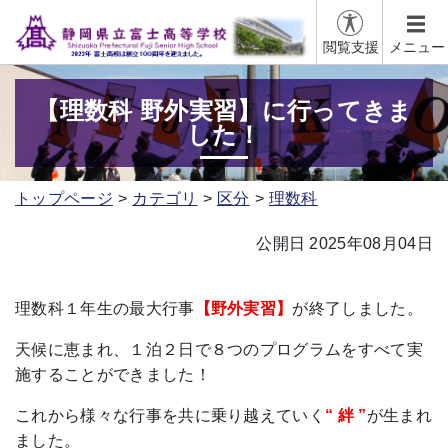
閲覧支援
メニュー
【理数科 野外実習】に行ってきま
した！
トップページ
カテゴリ
区分
理数科
公開日 2025年08月04日
理数科１年生の最大行事
【野外実習】
が終了しました。
天候に恵まれ、１泊２日で８つのプログラムをすべて実
施することができました！
これから様々な行事を共に乗り越えていく
“ 絆 ”
が生まれ
ました。