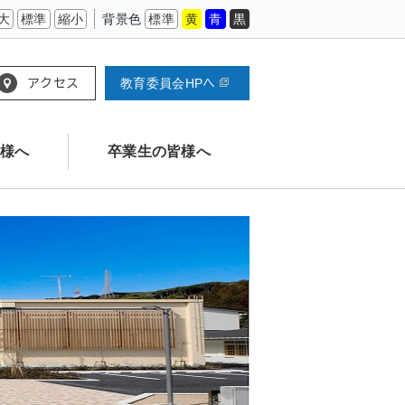
大
標準
縮小
背景色
標準
黄
青
黒
アクセス
教育委員会HPへ
様へ
卒業生の皆様へ