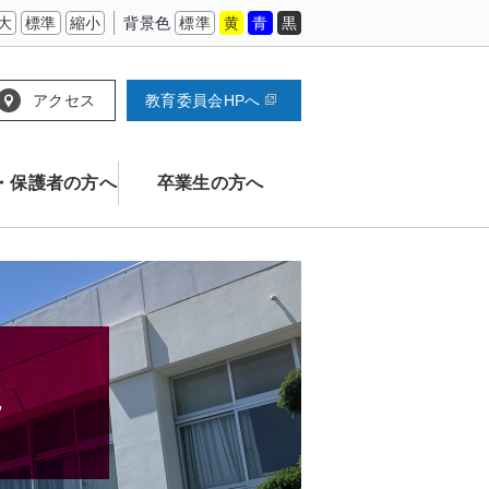
大
標準
縮小
背景色
標準
黄
青
黒
アクセス
教育委員会HPへ
・保護者の方へ
卒業生の方へ
た