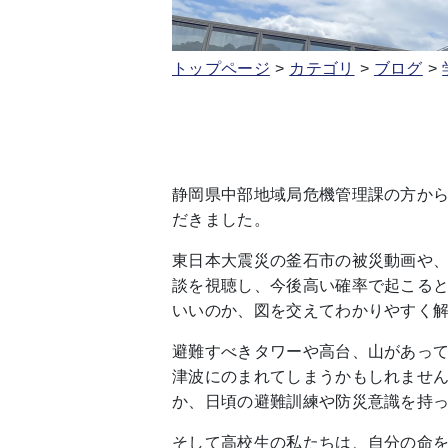
トップページ
カテゴリ
ブログ
静岡県中部地域局危機管理課の方か
だきました。
東日本大震災の釜石市の被災動画や
談を視聴し、今後高い確率で起こる
いいのか、図を交えてわかりやすく
避難すべきタワーや高台、山があっ
津波にのまれてしまうかもしれませ
か、日頃の避難訓練や防災意識を持
そして高校生の私たちは、自分の命