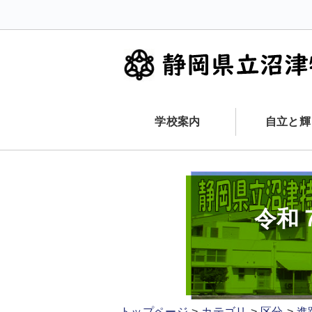
学校案内
自立と輝
令和
トップページ
カテゴリ
区分
進