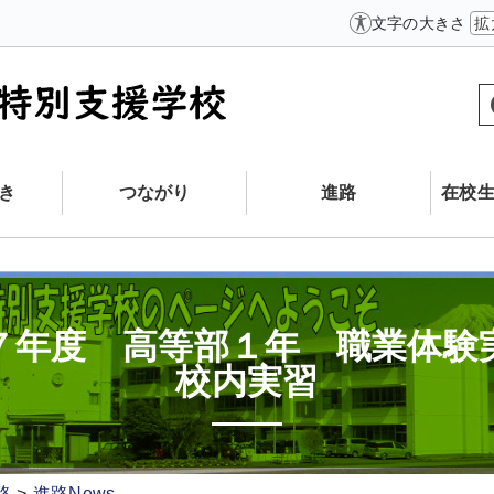
文字の大きさ
拡
き
つながり
進路
在校
７年度 高等部１年 職業体験
校内実習
路
進路News