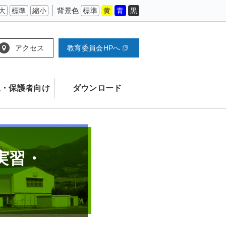
大
標準
縮小
背景色
標準
黄
青
黒
アクセス
教育委員会HPへ
生・保護者向け
ダウンロード
実習・