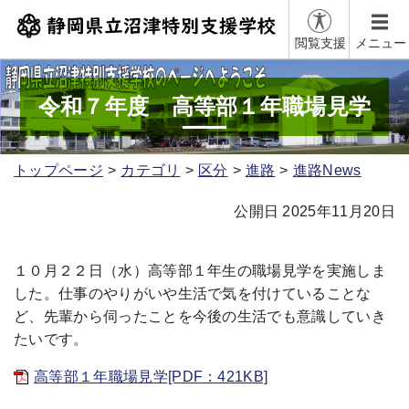
閲覧支援
メニュー
令和７年度 高等部１年職場見学
トップページ
カテゴリ
区分
進路
進路News
公開日 2025年11月20日
１０月２２日（水）高等部１年生の職場見学を実施しま
した。仕事のやりがいや生活で気を付けていることな
ど、先輩から伺ったことを今後の生活でも意識していき
たいです。
高等部１年職場見学[PDF：421KB]