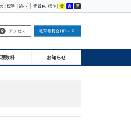
大
標準
縮小
背景色
標準
黄
青
黒
アクセス
教育委員会HPへ
理数科
お知らせ