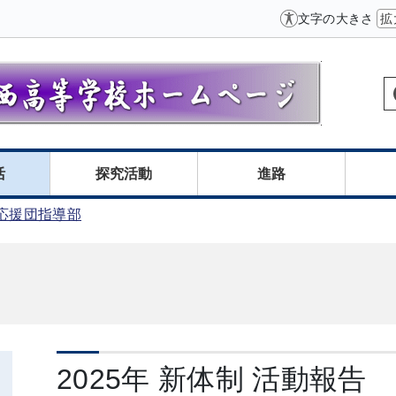
文字の大きさ
拡
活
探究活動
進路
応援団指導部
2025年 新体制 活動報告