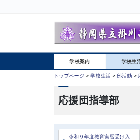
学校案内
学校生
トップページ
学校生活
部活動
応援団指導部
令和９年度教育実習受け入