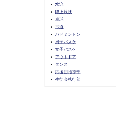
水泳
陸上競技
卓球
弓道
バドミントン
男子バスケ
女子バスケ
アウトドア
ダンス
応援団指導部
生徒会執行部