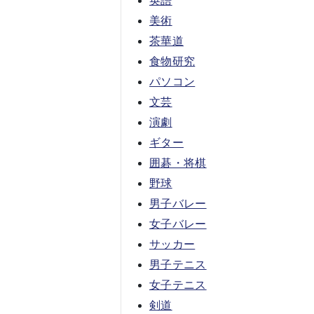
英語
美術
茶華道
食物研究
パソコン
文芸
演劇
ギター
囲碁・将棋
野球
男子バレー
女子バレー
サッカー
男子テニス
女子テニス
剣道