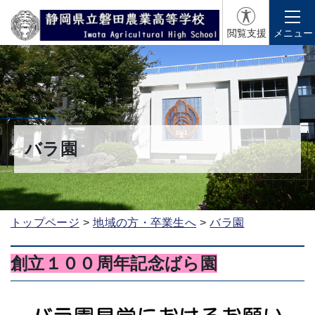
閲覧支援
メニュー
バラ園
トップページ
地域の方・卒業生へ
バラ園
創立１００周年記念ばら園