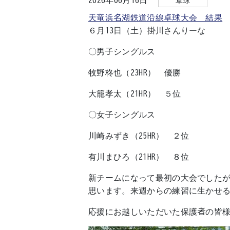
2026年06月16日
卓球
天竜浜名湖鉄道沿線卓球大会 結果
６月13日（土）掛川さんりーな
〇男子シングルス
牧野柊也（23HR） 優勝
大籠孝太（21HR） ５位
〇女子シングルス
川崎みずき（25HR） ２位
有川まひろ（21HR） ８位
新チームになって最初の大会でした
思います。来週からの練習に生かせ
応援にお越しいただいた保護者の皆