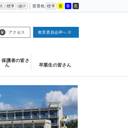
大
標準
縮小
背景色
標準
黄
青
黒
アクセス
教育委員会HPへ
 保護者の皆さ
ん
卒業生の皆さん