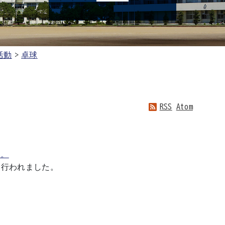
活動
卓球
RSS
Atom
た。
て行われました。