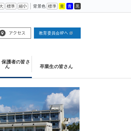
大
標準
縮小
背景色
標準
黄
青
黒
アクセス
教育委員会HPへ
 保護者の皆さ
ん
卒業生の皆さん