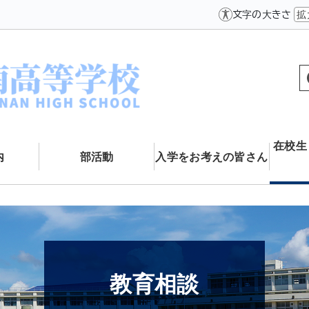
文字の大きさ
拡
在校生
内
部活動
入学をお考えの皆さん
教育相談