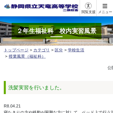
閲覧支援
メニュー
２年生福祉科 校内実習風景
トップページ
カテゴリ
区分
学校生活
授業風景（福祉科）
公
洗髪実習を行いました。
R8.04.21
寝たきりの方や移動が困難な方に対して、ベッド上で行う