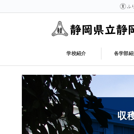
ふ
学校紹介
各学部紹
収