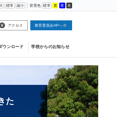
大
標準
縮小
背景色
標準
黄
青
黒
アクセス
教育委員会HPへ
ダウンロード
学校からのお知らせ
きた