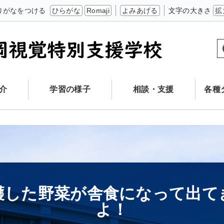
りがなをつける
ひらがな
Romaji
よみあげる
文字の大きさ
拡
介
学習の様子
相談・支援
各種
穫した野菜が舎食になって出て
よ！