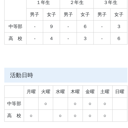
１年生
２年生
３年生
男子
女子
男子
女子
男子
女子
中等部
-
９
-
６
-
３
高 校
-
４
-
３
-
６
活動日時
月曜
火曜
水曜
木曜
金曜
土曜
日曜
中等部
○
○
○
○
高 校
○
○
○
○
○