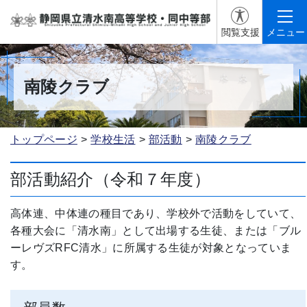
閲覧支援
メニュー
南陵クラブ
トップページ
学校生活
部活動
南陵クラブ
部活動紹介（令和７年度）
高体連、中体連の種目であり、学校外で活動をしていて、
各種大会に「清水南」として出場する生徒、または「ブル
ーレヴズRFC清水」に所属する生徒が対象となっていま
す。