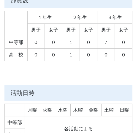
部員数
１年生
２年生
３年生
男子
女子
男子
女子
男子
女子
中等部
０
０
１
０
７
０
高 校
０
０
１
０
０
０
活動日時
月曜
火曜
水曜
木曜
金曜
土曜
日曜
中等部
各活動による